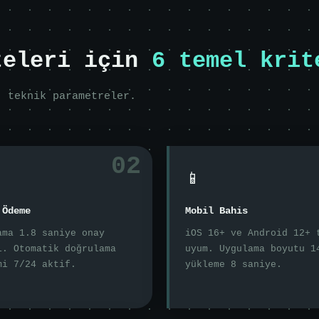
teleri için
6 temel krit
, teknik parametreler.
02
📱
 Ödeme
Mobil Bahis
ama 1.8 saniye onay
iOS 16+ ve Android 12+ 
i. Otomatik doğrulama
uyum. Uygulama boyutu 1
mi 7/24 aktif.
yükleme 8 saniye.