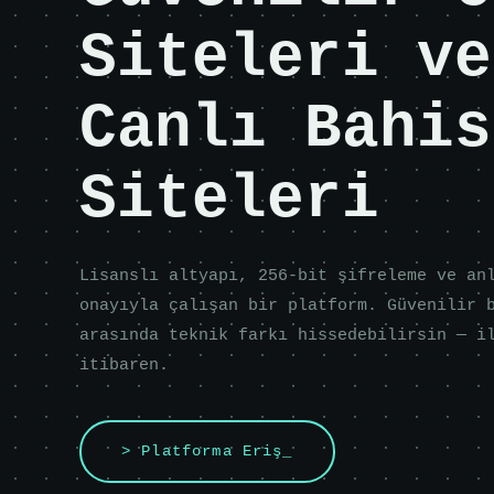
Siteleri ve
Canlı Bahis
Siteleri
Lisanslı altyapı, 256-bit şifreleme ve an
onayıyla çalışan bir platform. Güvenilir 
arasında teknik farkı hissedebilirsin — i
itibaren.
> Platforma Eriş_