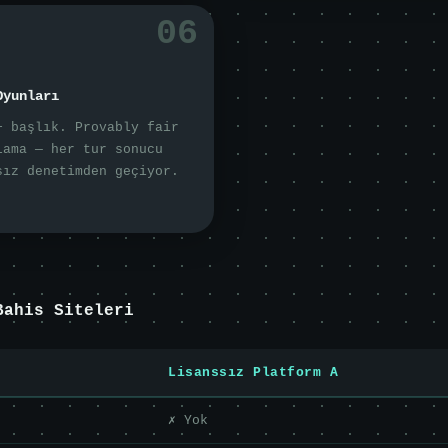
06
Oyunları
+ başlık. Provably fair
lama — her tur sonucu
sız denetimden geçiyor.
Bahis Siteleri
Lisanssız Platform A
✗ Yok