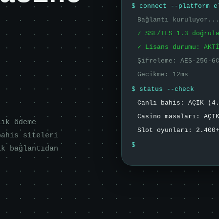
$ connect --platform e
Bağlantı kuruluyor..
✓ SSL/TLS 1.3 doğrul
✓ Lisans durumu: AKT
Şifreleme: AES-256-G
Gecikme: 12ms
$ status --check
Canlı bahis: AÇIK (4
Casino masaları: AÇI
lık ödeme
Slot oyunları: 2.400
bahis siteleri
$
lk bağlantıdan