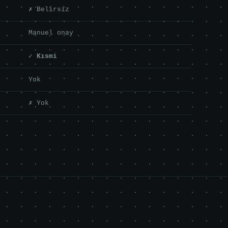
✗ Belirsiz
Manuel onay
✓ Kısmi
Yok
✗ Yok