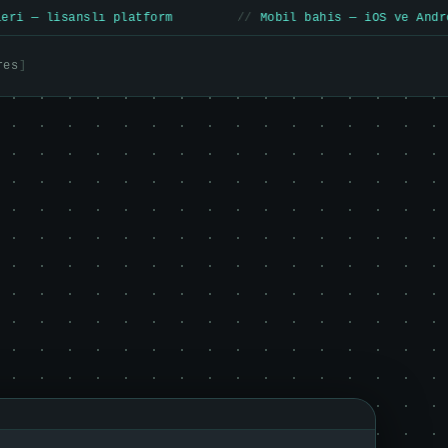
nslı platform
Mobil bahis — iOS ve Android uyumlu
res