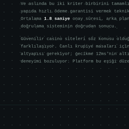
Ve aslında bu iki kriter birbirini tamaml
yapıda hızlı ödeme garantisi vermek tekni
Ortalama
1.8 saniye
onay süresi, arka plan
doğrulama sisteminin doğrudan sonucu.
Güvenilir casino siteleri söz konusu oldu
farklılaşıyor. Canlı krupiye masaları içi
altyapısı gerekiyor; gecikme 12ms'nin alt
deneyimi bozuluyor. Platform bu eşiği düz