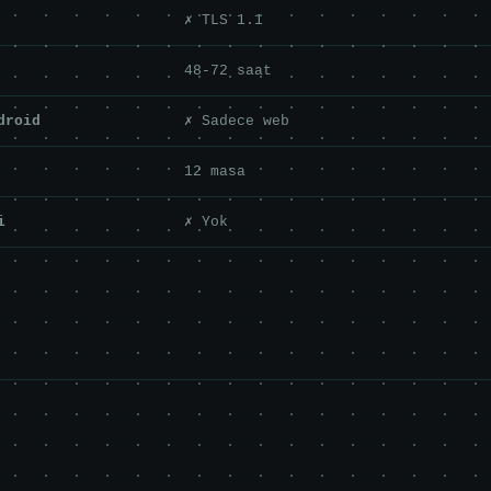
✗ TLS 1.1
48-72 saat
droid
✗ Sadece web
12 masa
i
✗ Yok