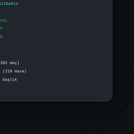
litbahis
.
andı
İF
CM
.382 maç)
K (218 masa)
+ başlık