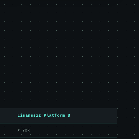
Lisanssız Platform B
✗ Yok