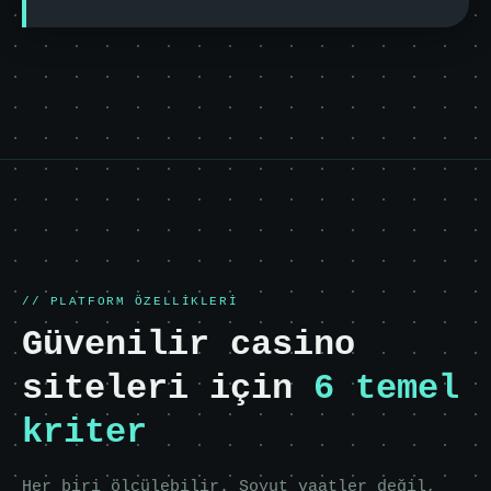
PLATFORM ÖZELLIKLERI
Güvenilir casino
siteleri için
6 temel
kriter
Her biri ölçülebilir. Soyut vaatler değil,