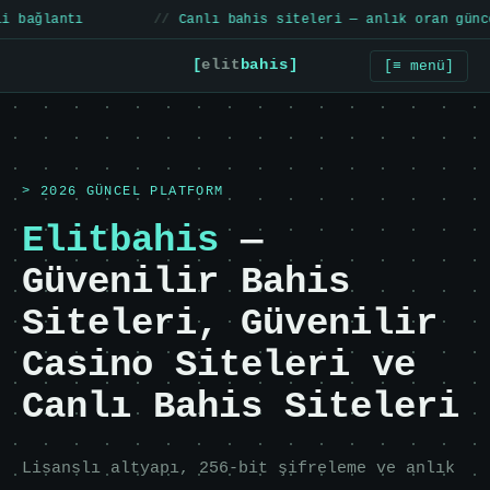
Canlı bahis siteleri — anlık oran güncellemesi
[
elit
bahis]
[≡ menü]
2026 GÜNCEL PLATFORM
Elitbahis
—
Güvenilir Bahis
Siteleri, Güvenilir
Casino Siteleri ve
Canlı Bahis Siteleri
Lisanslı altyapı, 256-bit şifreleme ve anlık