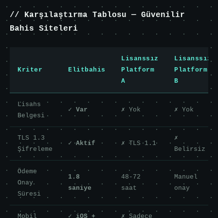
// Karşılaştırma Tablosu — Güvenilir
Bahis Siteleri
Lisanssız
Lisanssız
Kriter
Elitbahis
Platform
Platform
A
B
Lisans
✓ Var
✗ Yok
✗ Yok
Belgesi
TLS 1.3
✗
✓ Aktif
✗ TLS 1.1
Şifreleme
Belirsiz
Ödeme
1.8
48-72
Manuel
Onay
saniye
saat
onay
Süresi
Mobil
✓ iOS +
✗ Sadece