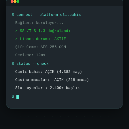
$ connect --platform elitbahis
Bağlantı kuruluyor...
✓ SSL/TLS 1.3 doğrulandı
✓ Lisans durumu: AKTİF
Şifreleme: AES-256-GCM
Gecikme: 12ms
$ status --check
Canlı bahis: AÇIK (4.382 maç)
Casino masaları: AÇIK (218 masa)
Slot oyunları: 2.400+ başlık
$