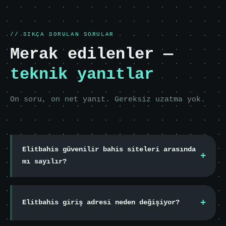
SIKÇA SORULAN SORULAR
Merak edilenler —
teknik yanıtlar
On soru, on net yanıt. Gereksiz uzatma yok.
Elitbahis güvenilir bahis siteleri arasında
+
mı sayılır?
Lisans belgesi ve bağımsız denetim raporları
kamuya açık. TLS 1.3 şifreleme ve provably
+
Elitbahis giriş adresi neden değişiyor?
fair sistem teknik güvenin somut
göstergeleri. Bunları doğrulamak için üçüncü