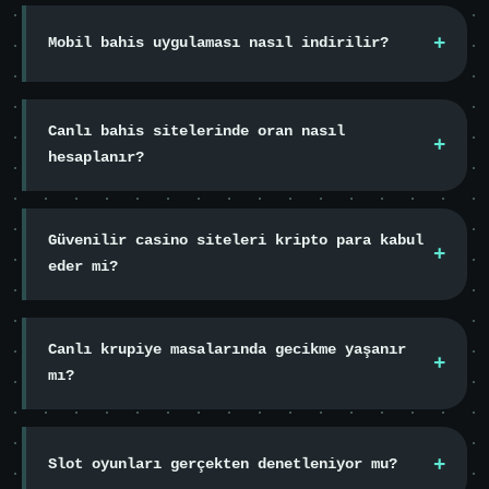
Türkiye'de lisanslı bahis siteleri zaman
bir kaynağa ihtiyaç yok — platform içinde
zaman DNS engeliyle karşılaşıyor. Platform,
erişilebilir.
+
Mobil bahis uygulaması nasıl indirilir?
bu durumda 2026 güncel adresini resmi
kanallar üzerinden duyuruyor. Alternatif
iOS için App Store, Android için doğrudan APK
erişim yöntemleri teknik olarak geçerli ve
bağlantısı mevcut. APK boyutu 14MB, yükleme
şifreli.
Canlı bahis sitelerinde oran nasıl
+
süresi standart bağlantıda 8 saniye. Android
hesaplanır?
12 ve üzeri, iOS 16 ve üzeri gereksinim.
Algoritmik oran motoru, 4.382 eşzamanlı maçı
gerçek zamanlı izliyor. Futbol için ortalama
Güvenilir casino siteleri kripto para kabul
+
RTP %94.2. Oran değişikliği bahis onayından
eder mi?
önce bildirim olarak iletiliyor.
Elitbahis Bitcoin, Ethereum ve USDT kabul
ediyor. Kripto işlemler ortalama 1.8 saniyede
Canlı krupiye masalarında gecikme yaşanır
+
onaylanıyor. Minimum yatırım miktarı 10 USDT
mı?
eşdeğeri.
Ortalama gecikme 12ms. 4 farklı veri
merkezinden yük dengeleme yapılıyor. HD yayın
+
Slot oyunları gerçekten denetleniyor mu?
için minimum 4Mbps bağlantı yeterli — düşük