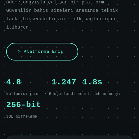
ödeme onayıyla çalışan bir platform.
Güvenilir bahis siteleri arasında teknik
farkı hissedebilirsin — ilk bağlantıdan
itibaren.
> Platforma Eriş_
4.8
1.247
1.8s
kullanıcı puanı / 5
değerlendirme
ort. ödeme onayı
256-bit
SSL şifreleme