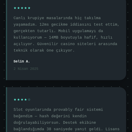
★★★★★
Canlı krupiye masalarında hiç takılma
yaşamadım. 12ms gecikme iddiasını test ettim,
gerçekten tutarlı. Mobil uygulamayı da
kullanıyorum — 14MB boyutuyla hafif, hızlı
açılıyor. Güvenilir casino siteleri arasında
teknik olarak öne çıkıyor.
Selin A.
2 Nisan 2025
★★★★☆
Slot oyunlarında provably fair sistemi
beğendim — hash değerini kendin
doğrulayabiliyorsun. Destek ekibine
bağlandığımda 38 saniyede yanıt geldi. Lisans