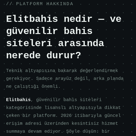
PLATFORM HAKKINDA
Elitbahis nedir — ve
güvenilir bahis
siteleri arasında
nerede durur?
Teknik altyapısına bakarak değerlendirmek
gerekiyor. Sadece arayüz değil, arka planda
ne çalıştığı önemli.
Elitbahis
, güvenilir bahis siteleri
kategorisinde lisanslı altyapısıyla dikkat
çeken bir platform. 2026 itibarıyla güncel
erişim adresi üzerinden kesintisiz hizmet
sunmaya devam ediyor. Şöyle düşün: bir