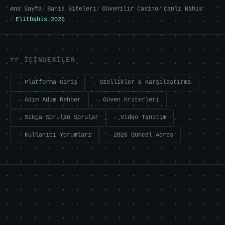
Ana Sayfa
Bahis Siteleri
Güvenilir Casino
Canlı Bahis
Elitbahis 2026
İÇINDEKILER
Platforma Giriş
Özellikler & Karşılaştırma
Adım Adım Rehber
Güven Kriterleri
Sıkça Sorulan Sorular
Video Tanıtım
Kullanıcı Yorumları
2026 Güncel Adres