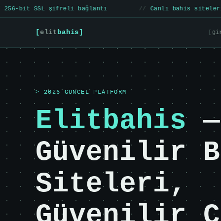
SL şifreli bağlantı
Canlı bahis siteleri — anlık o
[
elit
bahis]
gi
2026 GÜNCEL PLATFORM
Elitbahis
—
Güvenilir B
Siteleri,
Güvenilir C