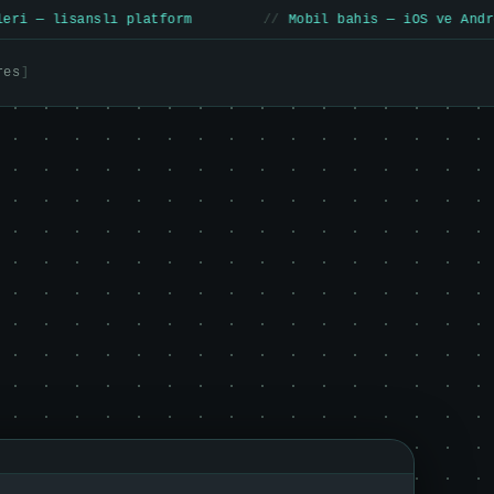
nslı platform
Mobil bahis — iOS ve Android uyumlu
res