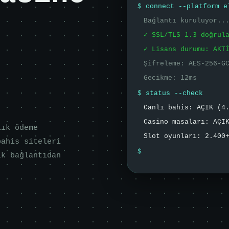
$ connect --platform e
Bağlantı kuruluyor..
✓ SSL/TLS 1.3 doğrul
✓ Lisans durumu: AKT
Şifreleme: AES-256-G
Gecikme: 12ms
$ status --check
Canlı bahis: AÇIK (4
Casino masaları: AÇI
lık ödeme
Slot oyunları: 2.400
bahis siteleri
$
lk bağlantıdan