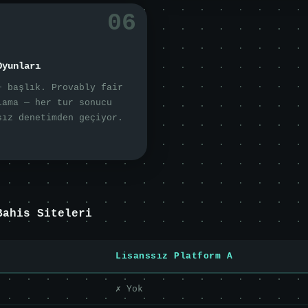
06
Oyunları
+ başlık. Provably fair
lama — her tur sonucu
sız denetimden geçiyor.
Bahis Siteleri
Lisanssız Platform A
✗ Yok