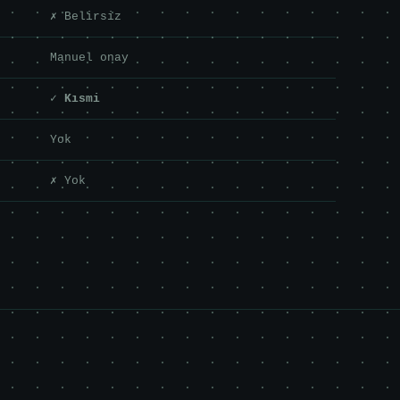
✗ Belirsiz
Manuel onay
✓ Kısmi
Yok
✗ Yok