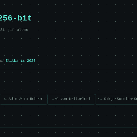
256-bit
SSL şifreleme
s
Elitbahis 2026
Adım Adım Rehber
Güven Kriterleri
Sıkça Sorulan S