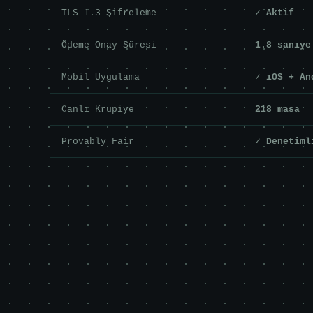
TLS 1.3 Şifreleme
✓ Aktif
Ödeme Onay Süresi
1.8 saniye
Mobil Uygulama
✓ iOS + An
Canlı Krupiye
218 masa
Provably Fair
✓ Denetiml